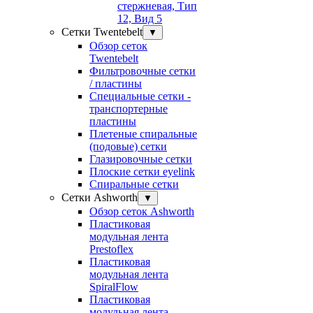
стержневая, Тип
12, Вид 5
Сетки Twentebelt
▼
Обзор сеток
Twentebelt
Фильтровочные сетки
/ пластины
Специальные сетки -
транспортерные
пластины
Плетеные спиральные
(подовые) сетки
Глазировочные сетки
Плоские сетки eyelink
Спиральные сетки
Сетки Ashworth
▼
Обзор сеток Ashworth
Пластиковая
модульная лента
Prestoflex
Пластиковая
модульная лента
SpiralFlow
Пластиковая
модульная лента