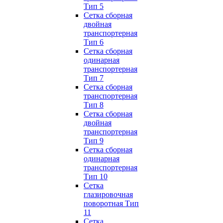
Тип 5
Сетка сборная
двойная
транспортерная
Тип 6
Сетка сборная
одинарная
транспортерная
Тип 7
Сетка сборная
транспортерная
Тип 8
Сетка сборная
двойная
транспортерная
Тип 9
Сетка сборная
одинарная
транспортерная
Тип 10
Сетка
глазировочная
поворотная Тип
11
Сетка