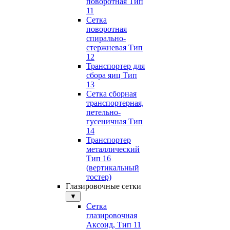
поворотная Тип
11
Сетка
поворотная
спирально-
стержневая Тип
12
Транспортер для
сбора яиц Тип
13
Сетка сборная
транспортерная,
петельно-
гусеничная Тип
14
Транспортер
металлический
Тип 16
(вертикальный
тостер)
Глазировочные сетки
▼
Сетка
глазировочная
Аксоид, Тип 11