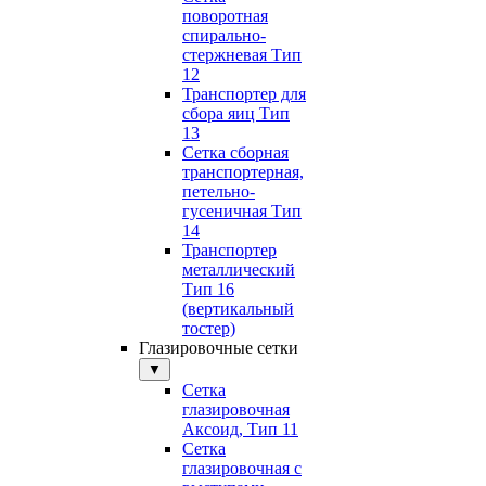
поворотная
спирально-
стержневая Тип
12
Транспортер для
сбора яиц Тип
13
Сетка сборная
транспортерная,
петельно-
гусеничная Тип
14
Транспортер
металлический
Тип 16
(вертикальный
тостер)
Глазировочные сетки
▼
Сетка
глазировочная
Аксоид, Тип 11
Сетка
глазировочная с