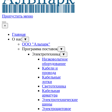
Пропустить меню
×
Главная
О нас
▼
ООО "Альпарк"
Программа поставок
▼
Электротехника
▼
Низковольтное
оборудование
Кабели и
провода
Кабельные
лотки
Светотехника
Кабельная
арматура
Электротехнические
шины
Электрощитовое