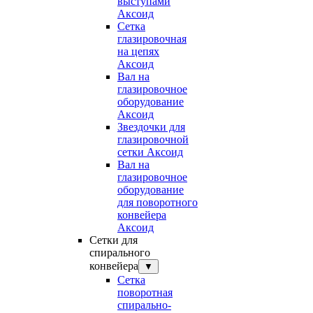
выступами
Аксоид
Сетка
глазировочная
на цепях
Аксоид
Вал на
глазировочное
оборудование
Аксоид
Звездочки для
глазировочной
сетки Аксоид
Вал на
глазировочное
оборудование
для поворотного
конвейера
Аксоид
Сетки для
спирального
конвейера
▼
Сетка
поворотная
спирально-