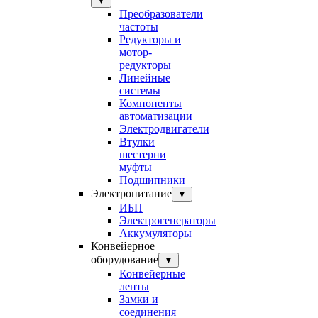
▼
Преобразователи
частоты
Редукторы и
мотор-
редукторы
Линейные
системы
Компоненты
автоматизации
Электродвигатели
Втулки
шестерни
муфты
Подшипники
Электропитание
▼
ИБП
Электрогенераторы
Аккумуляторы
Конвейерное
оборудование
▼
Конвейерные
ленты
Замки и
соединения