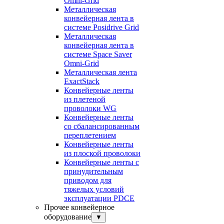
Omni-Grid
Металлическая
конвейерная лента в
системе Posidrive Grid
Металлическая
конвейерная лента в
системе Space Saver
Omni-Grid
Металлическая лента
ExactStack
Конвейерные ленты
из плетеной
проволоки WG
Конвейерные ленты
со сбалансированным
переплетением
Конвейерные ленты
из плоской проволоки
Конвейерные ленты с
принудительным
приводом для
тяжелых условий
эксплуатации PDCE
Прочее конвейерное
оборудование
▼