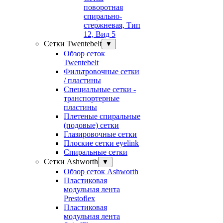
поворотная
спирально-
стержневая, Тип
12, Вид 5
Сетки Twentebelt
▼
Обзор сеток
Twentebelt
Фильтровочные сетки
/ пластины
Специальные сетки -
транспортерные
пластины
Плетеные спиральные
(подовые) сетки
Глазировочные сетки
Плоские сетки eyelink
Спиральные сетки
Сетки Ashworth
▼
Обзор сеток Ashworth
Пластиковая
модульная лента
Prestoflex
Пластиковая
модульная лента