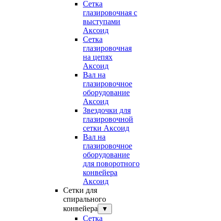
Сетка
глазировочная с
выступами
Аксоид
Сетка
глазировочная
на цепях
Аксоид
Вал на
глазировочное
оборудование
Аксоид
Звездочки для
глазировочной
сетки Аксоид
Вал на
глазировочное
оборудование
для поворотного
конвейера
Аксоид
Сетки для
спирального
конвейера
▼
Сетка