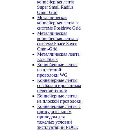
конвейерная лента
Super Small Radius
Omni-Grid
Металлическая
конвейерная лента в
системе Posidrive Grid
Металлическая
конвейерная лента в
системе Space Saver
Omni-Grid
Металлическая лента
ExactStack
Конвейерные ленты
из плетеной
проволоки WG
Конвейерные ленты
со сбалансированным
переплетением
Конвейерные ленты
из плоской проволоки
Конвейерные ленты с
принудительным
приводом для
тяжелых условий
эксплуатации PDCE